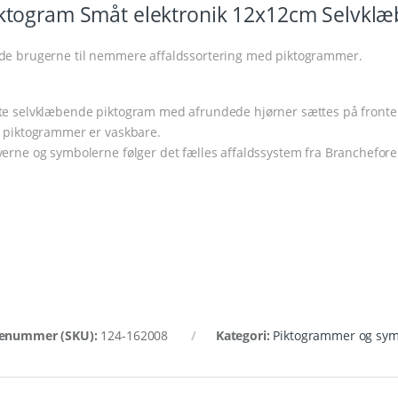
ktogram Småt elektronik 12x12cm Selvkl
ktogram Småt elektronik 12x12cm Selvkl
de brugerne til nemmere affaldssortering med piktogrammer.
te selvklæbende piktogram med afrundede hjørner sættes på fronte
e piktogrammer er vaskbare.
verne og symbolerne følger det fælles affaldssystem fra Branchefor
enummer (SKU):
124-162008
Kategori:
Piktogrammer og sym