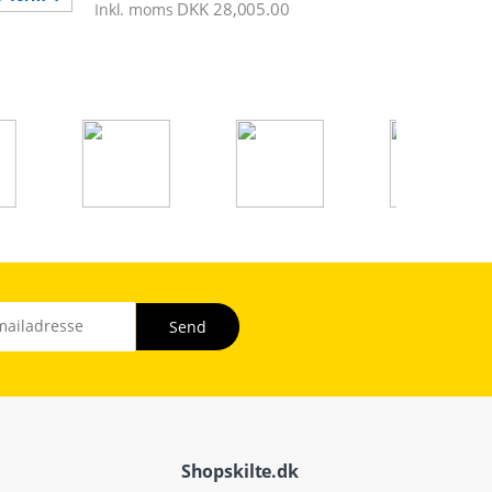
DKK
28,005.00
Inkl. moms
Shopskilte.dk