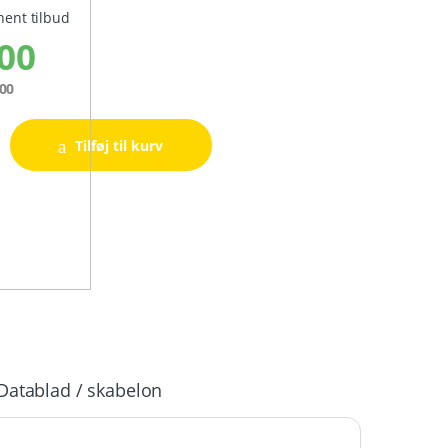
hent tilbud
00
00
Tilføj til kurv
Datablad / skabelon