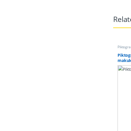
Relat
Piktogr
Piktog
makul
Selvkl