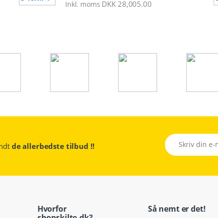
DKK
28,005.00
Inkl. moms
sendt
de allerbedste tilbud !!
Hvorfor
Så nemt er det!
shopskilte.dk?