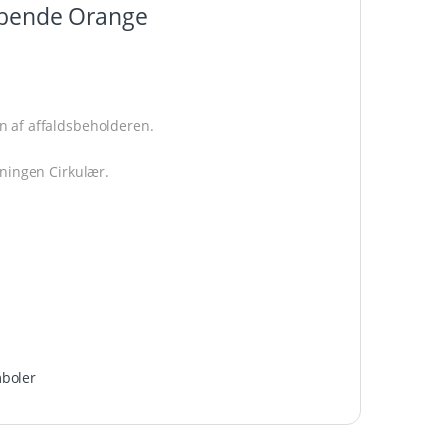
æbende Orange
æbende Orange
n af affaldsbeholderen.
eningen Cirkulær.
boler