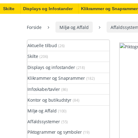
Skilte
Displays og Infostander
Klikrammer og Snaprammer
Forside
Miljø og Affald
Affaldssyste
Aktuelle tilbud
(26)
Skilte
(206)
Displays og infostander
(218)
Klikrammer og Snaprammer
(182)
Infoskabe/tavler
(86)
Kontor og butikudstyr
(84)
Miljø og Affald
(100)
Affaldssystemer
(55)
Piktogrammer og symboler
(19)