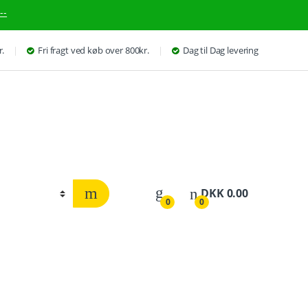
--
r.
Fri fragt ved køb over 800kr.
Dag til Dag levering
DKK
0.00
0
0