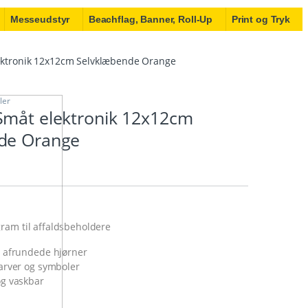
Messeudstyr
Beachflag, Banner, Roll-Up
Print og Tryk
ektronik 12x12cm Selvklæbende Orange
ler
Småt elektronik 12x12cm
de Orange
ram til affaldsbeholdere
 afrundede hjørner
arver og symboler
g vaskbar