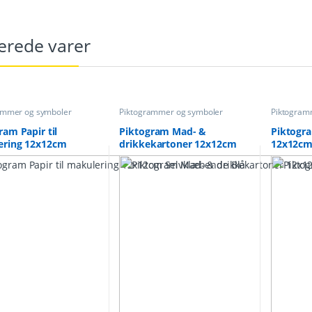
erede varer
ammer og symboler
Piktogrammer og symboler
Piktogram
ram Papir til
Piktogram Mad- &
Piktogra
ering 12x12cm
drikkekartoner 12x12cm
12x12cm
æbende Blå
Selvklæbende Brun
Bordeau