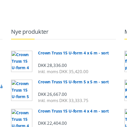
Nye produkter
Crown Truss 15 U-form 4 x 6 m - sort
DKK
28,336.00
DKK
35,420.00
Inkl. moms
Crown Truss 15 U-form 5 x 5 m - sort
på
DKK
26,667.00
DKK
33,333.75
Inkl. moms
al: DKK 2,248.00 til DKK 5,325.00
Crown Truss 15 U-form 4 x 4 m - sort
DKK
22,404.00