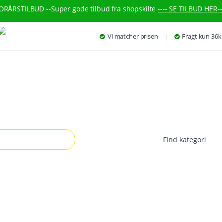
ORÅRSTILBUD --
Super gode tilbud fra shopskilte
---- SE TILBUD HER--
Vi matcher prisen
Fragt kun 36k
r: