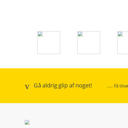
Gå aldrig glip af noget!
..... Få til