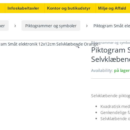
Infoskabe/tavler
Kontor og butikudstyr
Miljø og Affald
mer
Piktogrammer og symboler
Piktogram Småt el
Piktogrammer og symbo
🔍
Piktogram 
Selvklæben
Availability:
på lager
Selvklæbende piktog
Kvadratisk med
Genkendelige f
Selvklæbende o