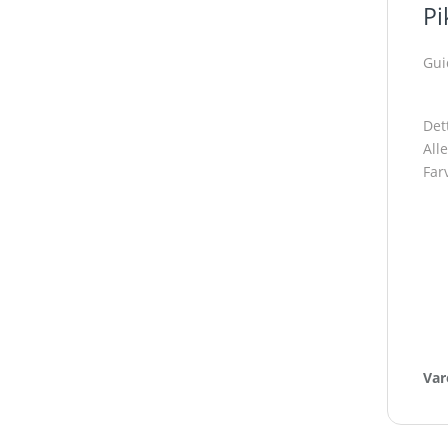
Pi
Pi
Gui
Det
All
Far
Var