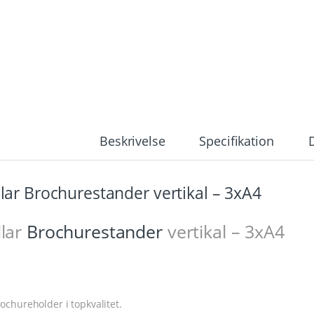
Beskrivelse
Specifikation
llar Brochurestander vertikal – 3xA4
llar
Brochurestander
vertikal – 3xA4
rochureholder i topkvalitet.