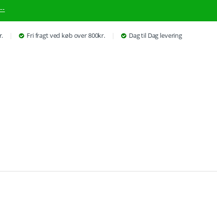
--
r.
Fri fragt ved køb over 800kr.
Dag til Dag levering