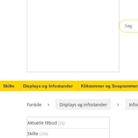
Search fo
Skilte
Displays og Infostander
Klikrammer og Snaprammer
Forside
Displays og infostander
Info
Aktuelle tilbud
(26)
Skilte
(206)