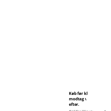
Køb før kl. 14 og
modtag varen dagen
efter.