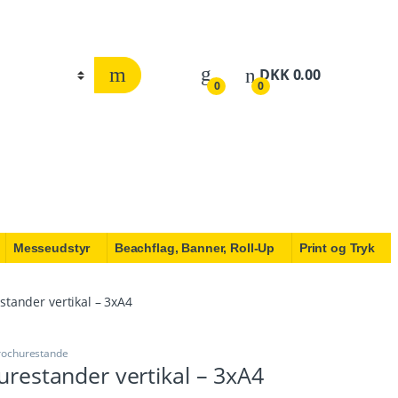
DKK
0.00
0
0
Messeudstyr
Beachflag, Banner, Roll-Up
Print og Tryk
stander vertikal – 3xA4
brochurestande
hurestander vertikal – 3xA4