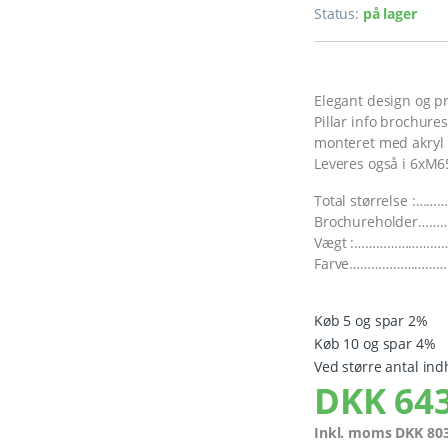
Status:
på lager
Elegant design og pr
Pillar info brochures
monteret med akryl 
Leveres også i 6xM6
Total størrelse :…
Brochureholder………
Vægt :………………………
Farve…………………………
Køb 5 og spar 2%
Køb 10 og spar 4%
Ved større antal ind
DKK
643
Inkl. moms
DKK
803