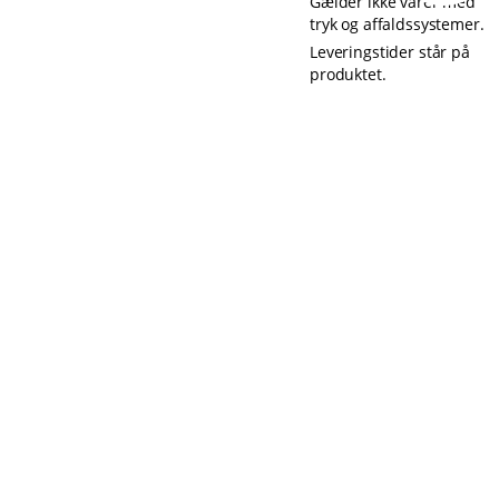
Gælder ikke varer med
tryk og affaldssystemer.
Leveringstider står på
produktet.