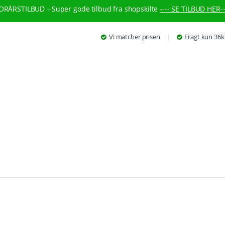
ORÅRSTILBUD --
Super gode tilbud fra shopskilte
---- SE TILBUD HER--
Vi matcher prisen
Fragt kun 36k