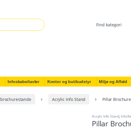
r:
Infoskabe/tavler
Kontor og butikudstyr
Miljø og Affald
/brochurestande
Acrylic Info Stand
Pillar Brochure
Acrylic Info Stand
,
Info/
Pillar Broc