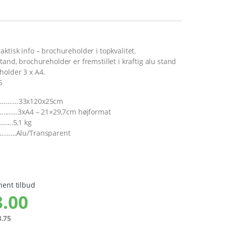
aktisk info – brochureholder i topkvalitet.
tand, brochureholder er fremstillet i kraftig alu stand
holder 3 x A4.
5
…………….33x120x25cm
………3xA4 – 21×29,7cm højformat
……5,1 kg
……Alu/Transparent
hent tilbud
.00
.75