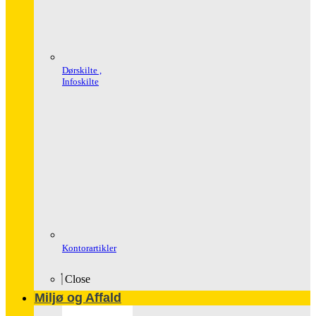
Dørskilte ,
Infoskilte
Kontorartikler
Close
Miljø og Affald