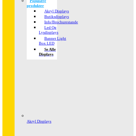
Populære
produkter
Akryl Displays
Butiksdisplays
Info/Brochurestande
Led Og
Lysdisplays
Banner Light
Box LED
Se Alle
Displays
Akryl Displays