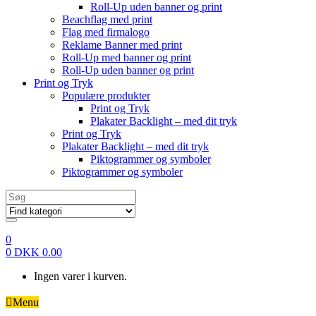
Roll-Up uden banner og print
Beachflag med print
Flag med firmalogo
Reklame Banner med print
Roll-Up med banner og print
Roll-Up uden banner og print
Print og Tryk
Populære produkter
Print og Tryk
Plakater Backlight – med dit tryk
Print og Tryk
Plakater Backlight – med dit tryk
Piktogrammer og symboler
Piktogrammer og symboler
Search
for:
0
0
DKK
0.00
Ingen varer i kurven.
Menu