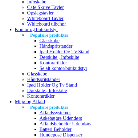
Infoskabe
Cafe Skrive Tavler
Opslagstavler
Whiteboard Tavler
Whiteboard tilbehør
Kontor og butikudstyr
Populære produkter
Glasskabe
Håndspritstander
Ipad Holder Og Tv Stand
Dørskilte , Infoskilte
Kontorartikler
Se alt kontor/butikudstyr
Glasskabe
Håndspritstander
Ipad Holder Og Tv Stand
Dørskilte , Infoskilte
Kontorartikler
Miljø og Affald
Populære produkter
Affaldssystemer
Askebægre Udendørs
Affaldsbeholder Udendørs
Batteri Beholder
Hundepose Dispenser