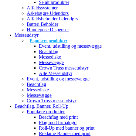
Se alt produkter
Affaldssystemer
Askebægre Udendørs
Affaldsbeholder Udendørs
Batteri Beholder
Hundepose Dispenser
Messeudstyr
Populære produkter
Event, udstilling og messevægge
Beachflag
Messediske
Messevægge
Crown Truss messeudstyr
Alle Messeudstyr
Event, udstilling og messevægge
Beachflag
Messediske
Messevægge
Crown Truss messeudstyr
Beachflag, Banner, Roll-Up
Populære produkter
Beachflag med print
Flag med firmalogo
Roll-Up med banner og print
Reklame Banner med print