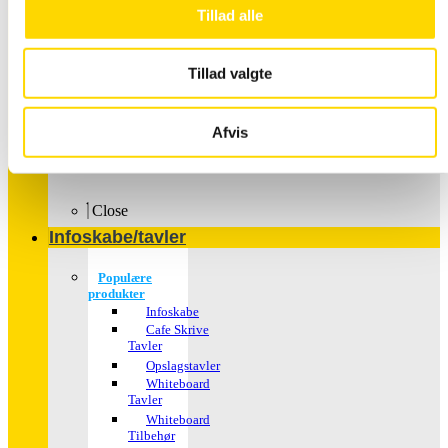
Tillad alle
Tillad valgte
Afvis
Plakater – med dit
motiv
Close
Infoskabe/tavler
Populære
produkter
Infoskabe
Cafe Skrive
Tavler
Opslagstavler
Whiteboard
Tavler
Whiteboard
Tilbehør