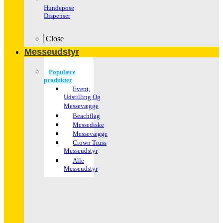
Hundepose
Dispenser
Close
Messeudstyr
Populære
produkter
Event,
Udstilling Og
Messevægge
Beachflag
Messediske
Messevægge
Crown Truss
Messeudstyr
Alle
Messeudstyr