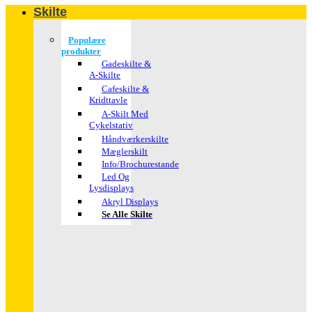
Skilte
Populære
produkter
Gadeskilte &
A-Skilte
Cafeskilte &
Kridttavle
A-Skilt Med
Cykelstativ
Håndværkerskilte
Mæglerskilt
Info/brochurestande
Led Og
Lysdisplays
Akryl Displays
Se Alle Skilte