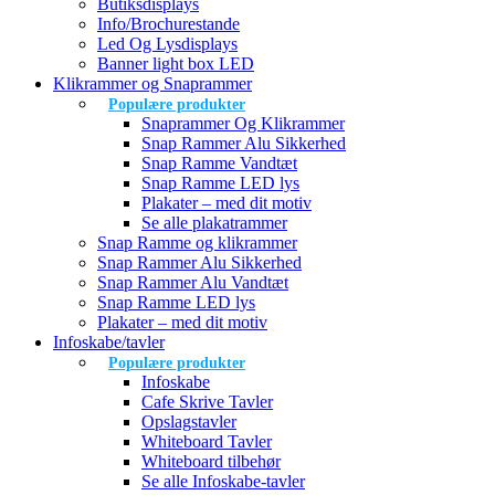
Butiksdisplays
Info/Brochurestande
Led Og Lysdisplays
Banner light box LED
Klikrammer og Snaprammer
Populære produkter
Snaprammer Og Klikrammer
Snap Rammer Alu Sikkerhed
Snap Ramme Vandtæt
Snap Ramme LED lys
Plakater – med dit motiv
Se alle plakatrammer
Snap Ramme og klikrammer
Snap Rammer Alu Sikkerhed
Snap Rammer Alu Vandtæt
Snap Ramme LED lys
Plakater – med dit motiv
Infoskabe/tavler
Populære produkter
Infoskabe
Cafe Skrive Tavler
Opslagstavler
Whiteboard Tavler
Whiteboard tilbehør
Se alle Infoskabe-tavler