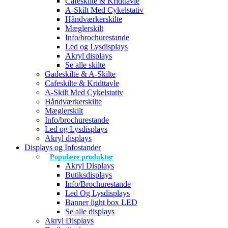
Cafeskilte & Kridttavle
A-Skilt Med Cykelstativ
Håndværkerskilte
Mæglerskilt
Info/brochurestande
Led og Lysdisplays
Akryl displays
Se alle skilte
Gadeskilte & A-Skilte
Cafeskilte & Kridttavle
A-Skilt Med Cykelstativ
Håndværkerskilte
Mæglerskilt
Info/brochurestande
Led og Lysdisplays
Akryl displays
Displays og Infostander
Populære produkter
Akryl Displays
Butiksdisplays
Info/Brochurestande
Led Og Lysdisplays
Banner light box LED
Se alle displays
Akryl Displays