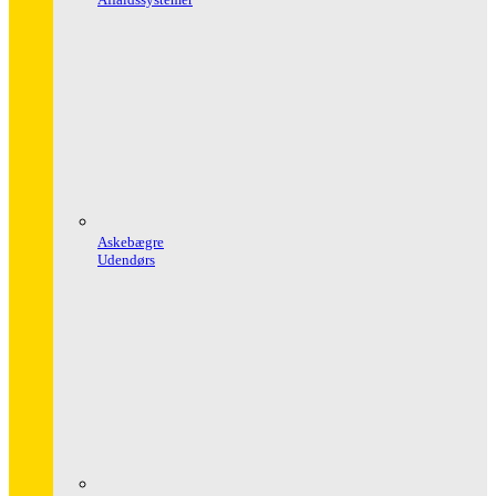
Askebægre
Udendørs