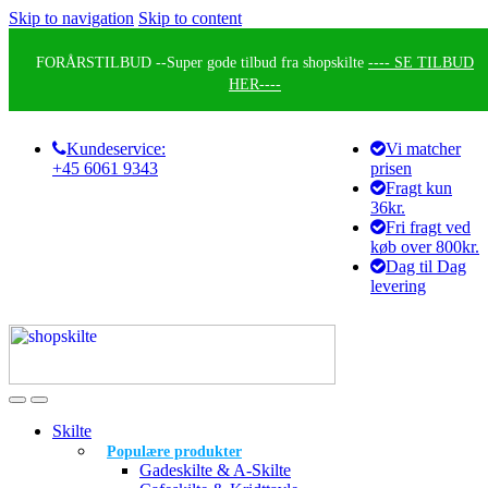
Skip to navigation
Skip to content
FORÅRSTILBUD --
Super gode tilbud fra shopskilte
---- SE TILBUD
HER----
Kundeservice:
Vi matcher
+45 6061 9343
prisen
Fragt kun
36kr.
Fri fragt ved
køb over 800kr.
Dag til Dag
levering
Skilte
Populære produkter
Gadeskilte & A-Skilte