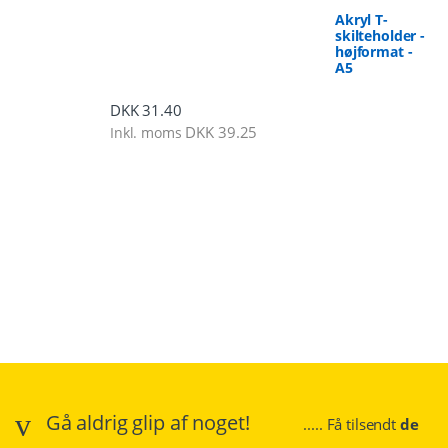
Akryl T-
skilteholder -
højformat -
A5
DKK
31.40
DKK
39.25
Inkl. moms
Gå aldrig glip af noget!
..... Få tilsendt
de