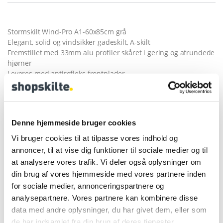
Stormskilt Wind-Pro A1-60x85cm grå
Elegant, solid og vindsikker gadeskilt, A-skilt
Fremstillet med 33mm alu profiler skåret i gering og afrundede
hjørner
Leveres med antirefleks frontplader.
Specialbehandlet fjedre mod rust
Fod i vejrbestandig kraftig plast som kan fyldes med vand eller
sand.
Fod monteret med 2 hjul.
Denne hjemmeside bruger cookies
I tilfælde af frost tilsættes frostvæske.
Vi bruger cookies til at tilpasse vores indhold og
Transportvogn tilkøbes –
HER
annoncer, til at vise dig funktioner til sociale medier og til
at analysere vores trafik. Vi deler også oplysninger om
Total størrelse :………………..72x113x53 cm
Posterstørrelse :……………….A1-60×85 cm
din brug af vores hjemmeside med vores partnere inden
Vægt :…………………………….15/35 kg
for sociale medier, annonceringspartnere og
Farve………………………………Sølv/grå
analysepartnere. Vores partnere kan kombinere disse
data med andre oplysninger, du har givet dem, eller som
de har indsamlet fra din brug af deres tjenester.
Køb 5 og spar 3%