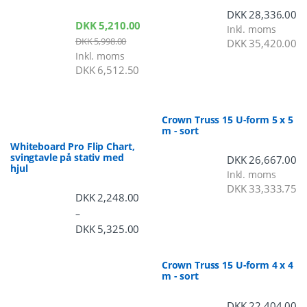
DKK
28,336.00
DKK
5,210.00
Inkl. moms
DKK
5,998.00
DKK
35,420.00
Inkl. moms
DKK
6,512.50
Crown Truss 15 U-form 5 x 5
m - sort
Whiteboard Pro Flip Chart,
svingtavle på stativ med
DKK
26,667.00
hjul
Inkl. moms
DKK
33,333.75
DKK
2,248.00
–
DKK
5,325.00
Prisinterval: DKK 2,248.00 til DKK 5,3
Crown Truss 15 U-form 4 x 4
m - sort
DKK
22,404.00