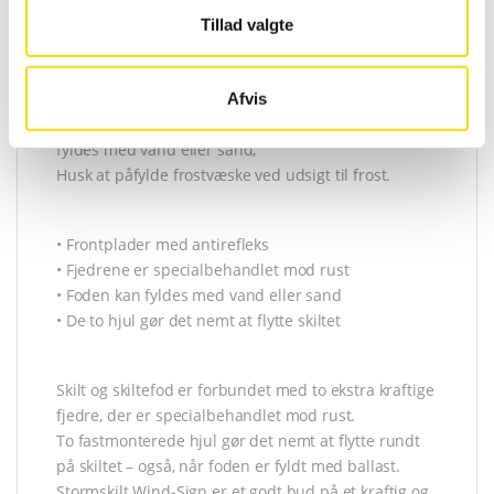
Forsynet med 33 mm alu snaprammer med gering
Tillad valgte
hjørner og afrundede hjørner.
Frontpladerne i antirefleks effekt.
Stormskilt Wind-Pro A1-60x85cm grå gadeskiltet er
Afvis
udstyret med en kraftig fod i slagfast plast som kan
fyldes med vand eller sand,
Husk at påfylde frostvæske ved udsigt til frost.
• Frontplader med antirefleks
• Fjedrene er specialbehandlet mod rust
• Foden kan fyldes med vand eller sand
• De to hjul gør det nemt at flytte skiltet
Skilt og skiltefod er forbundet med to ekstra kraftige
fjedre, der er specialbehandlet mod rust.
To fastmonterede hjul gør det nemt at flytte rundt
på skiltet – også, når foden er fyldt med ballast.
Stormskilt Wind-Sign er et godt bud på et kraftig og