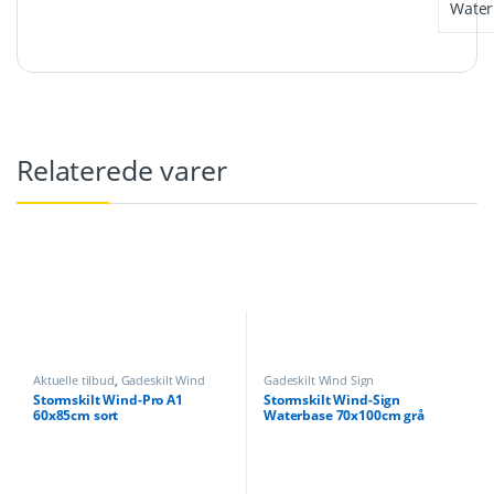
Water
Relaterede varer
Aktuelle tilbud
,
Gadeskilt Wind
Gadeskilt Wind Sign
Sign
Stormskilt Wind-Pro A1
Stormskilt Wind-Sign
60x85cm sort
Waterbase 70x100cm grå