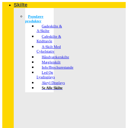
Skilte
Populære
produkter
Gadeskilte &
A-Skilte
Cafeskilte &
Kridttavle
A-Skilt Med
Cykelstativ
Håndværkerskilte
Mæglerskilt
Info/brochurestande
Led Og
Lysdisplays
Akryl Displays
Se Alle Skilte