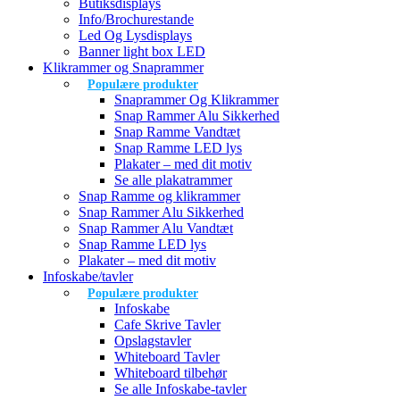
Butiksdisplays
Info/Brochurestande
Led Og Lysdisplays
Banner light box LED
Klikrammer og Snaprammer
Populære produkter
Snaprammer Og Klikrammer
Snap Rammer Alu Sikkerhed
Snap Ramme Vandtæt
Snap Ramme LED lys
Plakater – med dit motiv
Se alle plakatrammer
Snap Ramme og klikrammer
Snap Rammer Alu Sikkerhed
Snap Rammer Alu Vandtæt
Snap Ramme LED lys
Plakater – med dit motiv
Infoskabe/tavler
Populære produkter
Infoskabe
Cafe Skrive Tavler
Opslagstavler
Whiteboard Tavler
Whiteboard tilbehør
Se alle Infoskabe-tavler