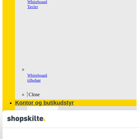
Whiteboard
Tavler
Whiteboard
tilbehør
Close
Kontor og butikudstyr
Populære
produkter
Glasskabe
Håndspritstander
Ipad Holder