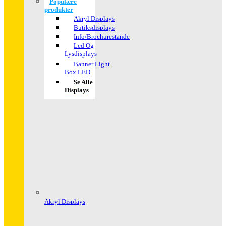
Populære
produkter
Akryl Displays
Butiksdisplays
Info/Brochurestande
Led Og
Lysdisplays
Banner Light
Box LED
Se Alle
Displays
Akryl Displays