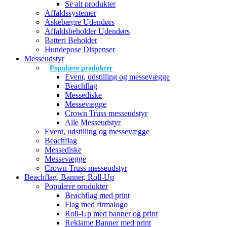
Se alt produkter
Affaldssystemer
Askebægre Udendørs
Affaldsbeholder Udendørs
Batteri Beholder
Hundepose Dispenser
Messeudstyr
Populære produkter
Event, udstilling og messevægge
Beachflag
Messediske
Messevægge
Crown Truss messeudstyr
Alle Messeudstyr
Event, udstilling og messevægge
Beachflag
Messediske
Messevægge
Crown Truss messeudstyr
Beachflag, Banner, Roll-Up
Populære produkter
Beachflag med print
Flag med firmalogo
Roll-Up med banner og print
Reklame Banner med print