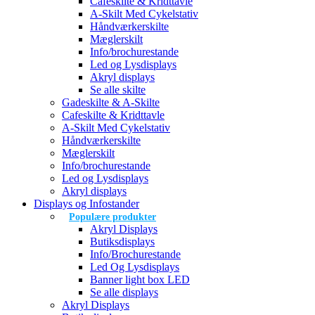
Cafeskilte & Kridttavle
A-Skilt Med Cykelstativ
Håndværkerskilte
Mæglerskilt
Info/brochurestande
Led og Lysdisplays
Akryl displays
Se alle skilte
Gadeskilte & A-Skilte
Cafeskilte & Kridttavle
A-Skilt Med Cykelstativ
Håndværkerskilte
Mæglerskilt
Info/brochurestande
Led og Lysdisplays
Akryl displays
Displays og Infostander
Populære produkter
Akryl Displays
Butiksdisplays
Info/Brochurestande
Led Og Lysdisplays
Banner light box LED
Se alle displays
Akryl Displays