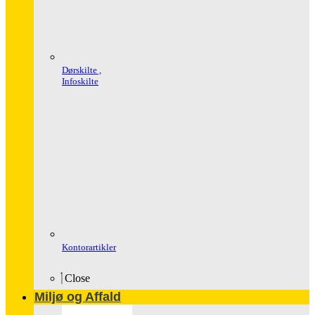
Dørskilte ,
Infoskilte
Kontorartikler
Close
Miljø og Affald