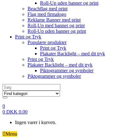
Roll-Up uden banner og print
Beachflag med print
Flag med firmalogo
Reklame Banner med print
Roll-Up med banner og print
Roll-Up uden banner og print
Print og Tryk
Populære produkter
Print og Tryk
Plakater Backlight – med dit tryk
Print og Tryk
Plakater Backlight – med dit tryk
Piktogrammer og symboler
Piktogrammer og symboler
Search
for:
0
0
DKK
0.00
Ingen varer i kurven.
Menu