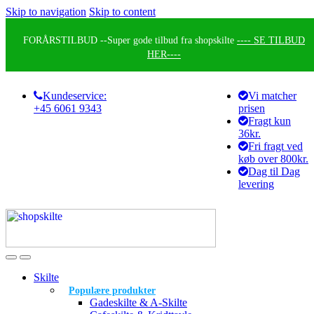
Skip to navigation
Skip to content
FORÅRSTILBUD --
Super gode tilbud fra shopskilte
---- SE TILBUD
HER----
Kundeservice:
Vi matcher
+45 6061 9343
prisen
Fragt kun
36kr.
Fri fragt ved
køb over 800kr.
Dag til Dag
levering
Skilte
Populære produkter
Gadeskilte & A-Skilte