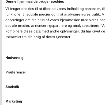
Denne hjemmeside bruger cookies
Og Tv Stand
Dørskilte ,
Vi bruger cookies til at tilpasse vores indhold og annoncer, til
Infoskilte
funktioner til sociale medier og til at analysere vores trafik. 
Kontorartikler
Se Alt
oplysninger om din brug af vores hjemmeside med vores part
Kontor/butikudstyr
sociale medier, annonceringspartnere og analysepartnere. V
kombinere disse data med andre oplysninger, du har givet de
indsamlet fra din brug af deres tjenester.
Samtykkevalg
Nødvendig
Præferencer
Glasskabe
Statistik
Marketing