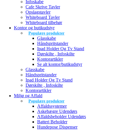
Infoskabe
Cafe Skrive Tavler
Opslagstavler
Whiteboard Tavler
Whiteboard tilbehør
Kontor og butikudstyr
Populære produkter
Glasskabe
Håndspritstander
Ipad Holder Og Tv Stand
Dørskilte , Infoskilte
Kontorartikler
Se alt kontor/butikudstyr
Glasskabe
Håndspritstander
Ipad Holder Og Tv Stand
Dørskilte , Infoskilte
Kontorartikler
Miljø og Affald
Populære produkter
Affaldssystemer
Askebægre Udendørs
Affaldsbeholder Udendørs
Batteri Beholder
Hundepose Dispenser