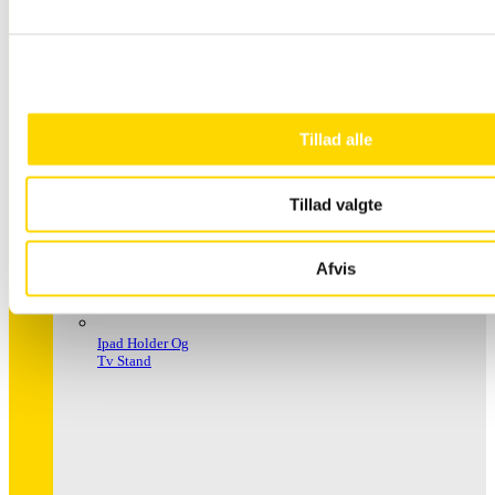
Håndspritstander
Tillad alle
Tillad valgte
Afvis
Ipad Holder Og
Tv Stand