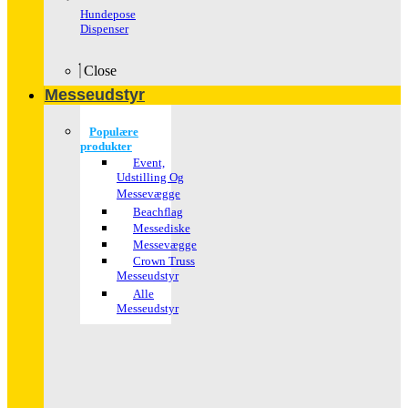
Hundepose
Dispenser
Close
Messeudstyr
Populære
produkter
Event,
Udstilling Og
Messevægge
Beachflag
Messediske
Messevægge
Crown Truss
Messeudstyr
Alle
Messeudstyr