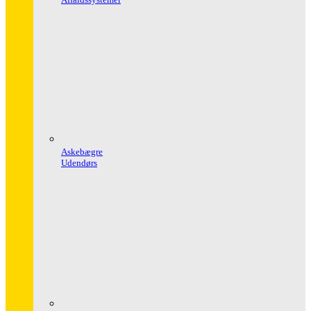
Askebægre
Udendørs