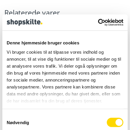
Relaterede varer
Acrylic menukortholder
,
DELTA-
Acrylic menukortholder
,
Denne hjemmeside bruger cookies
menukortholder
Dobbeltsidet menukortholder
DELTA-menukortholder akryl –
Dobbeltsidet menukortholder
højformat – A4
A5
Vi bruger cookies til at tilpasse vores indhold og
annoncer, til at vise dig funktioner til sociale medier og til
at analysere vores trafik. Vi deler også oplysninger om
din brug af vores hjemmeside med vores partnere inden
for sociale medier, annonceringspartnere og
analysepartnere. Vores partnere kan kombinere disse
data med andre oplysninger, du har givet dem, eller som
de har indsamlet fra din brug af deres tjenester.
DKK
58.00
DKK
30.50
Inkl. moms
DKK
72.50
Inkl. moms
DKK
38.13
S
Køb før kl. 14 og
Nødvendig
a
modtag varen dagen