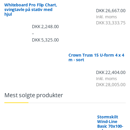
Whiteboard Pro Flip Chart,
svingtavle på stativ med
DKK
26,667.00
hjul
Inkl. moms
DKK
33,333.75
DKK
2,248.00
–
DKK
5,325.00
Prisinterval: DKK 2,248.00 til DKK 5,3
Crown Truss 15 U-form 4 x 4
m - sort
DKK
22,404.00
Inkl. moms
DKK
28,005.00
Mest solgte produkter
Stormskilt
Wind-Line
Basic 70x100-