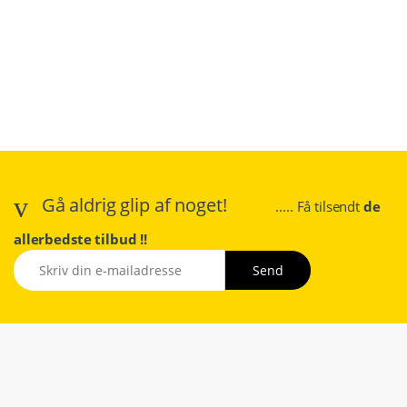
Gå aldrig glip af noget!
..... Få tilsendt
de
allerbedste tilbud !!