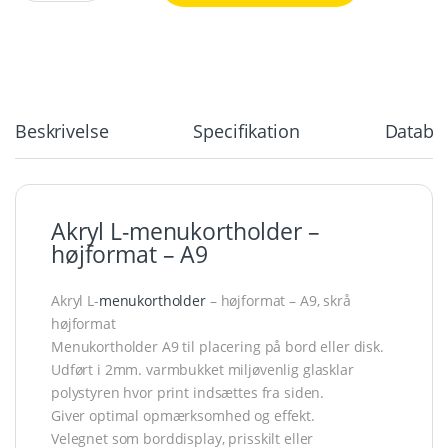
Beskrivelse
Specifikation
Databla
Akryl L-menukortholder –
højformat – A9
Akryl L-
menukortholder
– højformat – A9, skrå
højformat
Menukortholder A9 til placering på bord eller disk.
Udført i 2mm. varmbukket miljøvenlig glasklar
polystyren hvor print indsættes fra siden.
Giver optimal opmærksomhed og effekt.
Velegnet som borddisplay, prisskilt eller