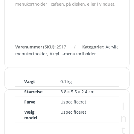
menukortholder i cafeen, på disken, eller i vinduet.
Varenummer (SKU):
2517
Kategorier:
Acrylic
menukortholder
,
Akryl L-menukortholder
Vægt
0.1 kg
Størrelse
3.8 × 5.5 × 2.4 cm
Farve
Uspecificeret
I
Vælg
Uspecificeret
n
model
t