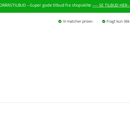
ORÅRSTILBUD --
Super gode tilbud fra shopskilte
---- SE TILBUD HER--
Vi matcher prisen
Fragt kun 36k