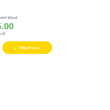
hent tilbud
.00
.75
Tilføj til kurv