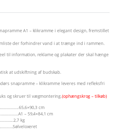
apramme A1 – klikramme i elegant design, fremstillet
mliste der forhindrer vand i at trænge ind i rammen.
el til information, reklame og plakater der skal hænge
tisk at udskiftning af budskab.
dørs snapramme – klikramme leveres med refleksfri
uks og skruer til vægmontering.
(ophængskrog – tilkøb)
…………………..65,6×90,3 cm
…………………A1 – 59,4×84,1 cm
……..2,7 kg
………Sølveloxeret