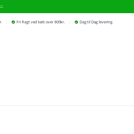
--
r.
Fri fragt ved køb over 800kr.
Dag til Dag levering