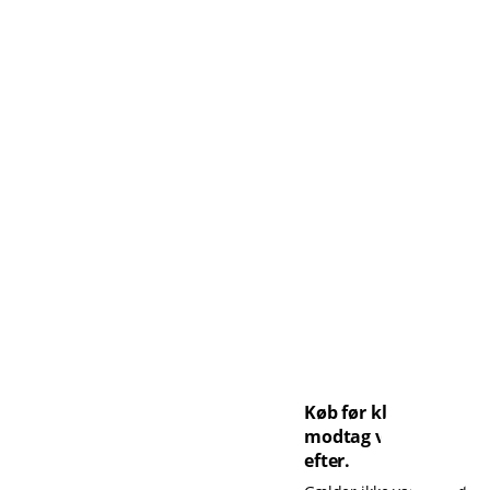
Køb før kl. 14 og
modtag varen dagen
efter.