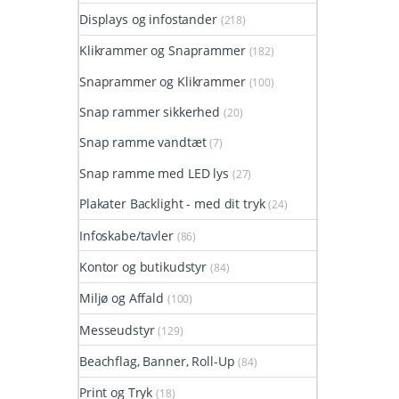
Displays og infostander
(218)
Klikrammer og Snaprammer
(182)
Snaprammer og Klikrammer
(100)
Snap rammer sikkerhed
(20)
Snap ramme vandtæt
(7)
Snap ramme med LED lys
(27)
Plakater Backlight - med dit tryk
(24)
Infoskabe/tavler
(86)
Kontor og butikudstyr
(84)
Miljø og Affald
(100)
Messeudstyr
(129)
Beachflag, Banner, Roll-Up
(84)
Print og Tryk
(18)