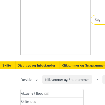
Search fo
Skilte
Displays og Infostander
Klikrammer og Snaprammer
Forside
Klikrammer og Snaprammer
Aktuelle tilbud
(26)
Skilte
(206)