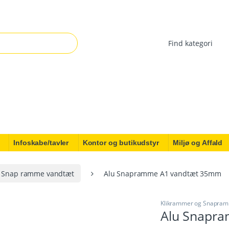
r:
Infoskabe/tavler
Kontor og butikudstyr
Miljø og Affald
Snap ramme vandtæt
Alu Snapramme A1 vandtæt 35mm
Klikrammer og Snapra
Alu Snapr