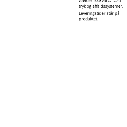
Gælder ikke varer med
tryk og affaldssystemer.
Leveringstider står på
produktet.