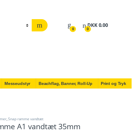
DKK
0.00
0
0
Messeudstyr
Beachflag, Banner, Roll-Up
Print og Tryk
mmer
,
Snap ramme vandtæt
amme A1 vandtæt 35mm