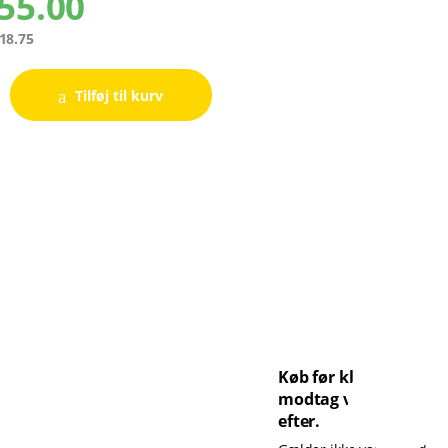
55.00
18.75
Tilføj til kurv
Køb før kl. 14 og
modtag varen dagen
efter.