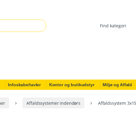
r:
Infoskabe/tavler
Kontor og butikudstyr
Miljø og Affald
mer
Affaldssystemer indendørs
Affaldssystem 3x15