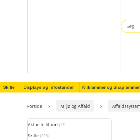
Search fo
Skilte
Displays og Infostander
Klikrammer og Snaprammer
Forside
Miljø og Affald
Affaldssyste
Aktuelle tilbud
(26)
Skilte
(206)