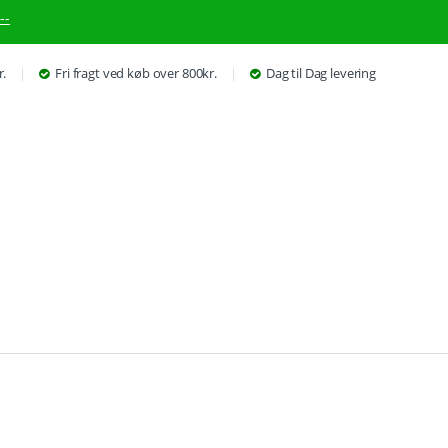
--
r.
Fri fragt ved køb over 800kr.
Dag til Dag levering