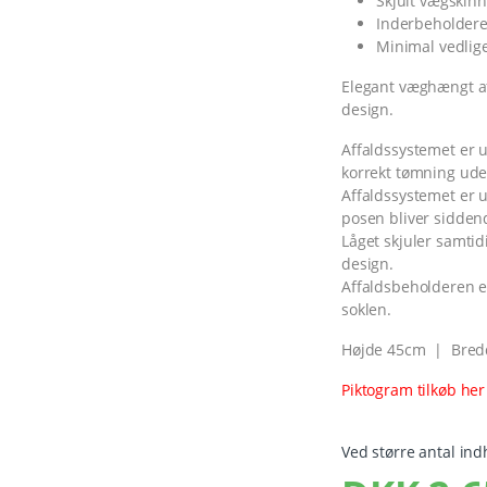
Skjult vægskin
Inderbeholdere
Minimal vedlig
Elegant væghængt aff
design.
Affaldssystemet er 
korrekt tømning ude
Affaldssystemet er 
posen bliver sidden
Låget skjuler samtid
design.
Affaldsbeholderen e
soklen.
Højde 45cm | Bred
Piktogram tilkøb her
Ved større antal ind