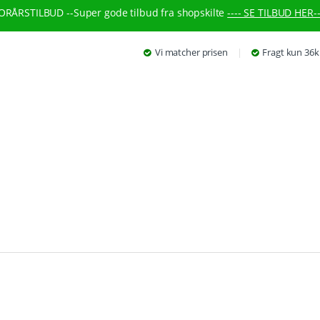
ORÅRSTILBUD --
Super gode tilbud fra shopskilte
---- SE TILBUD HER--
Vi matcher prisen
Fragt kun 36k