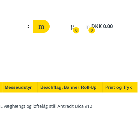
DKK
0.00
0
0
Messeudstyr
Beachflag, Banner, Roll-Up
Print og Tryk
L væghængt og løftelåg stål Antracit Bica 912