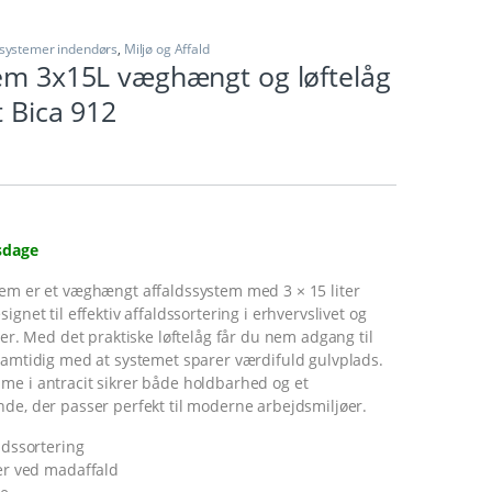
ssystemer indendørs
,
Miljø og Affald
tem 3x15L væghængt og løftelåg
t Bica 912
sdage
tem er et væghængt affaldssystem med 3 × 15 liter
ignet til effektiv affaldssortering i erhvervslivet og
oner. Med det praktiske løftelåg får du nem adgang til
 samtidig med at systemet sparer værdifuld gulvplads.
me i antracit sikrer både holdbarhed og et
de, der passer perfekt til moderne arbejdsmiljøer.
dssortering
r ved madaffald