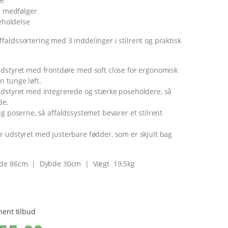
ne
 medfølger
eholdelse
aldssortering med 3 inddelinger i stilrent og praktisk
udstyret med frontdøre med soft close for ergonomisk
n tunge løft.
udstyret med integrerede og stærke poseholdere, så
de.
ig poserne, så affaldssystemet bevarer et stilrent
r udstyret med justerbare fødder, som er skjult bag
de 86cm | Dybde 30cm | Vægt 19.5kg
hent tilbud