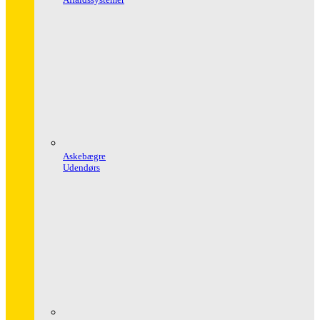
Askebægre
Udendørs