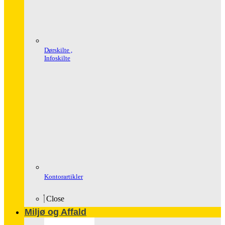
Dørskilte ,
Infoskilte
Kontorartikler
Close
Miljø og Affald