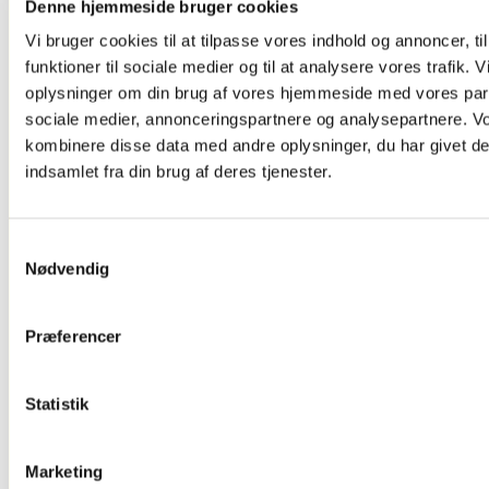
Denne hjemmeside bruger cookies
Og Tv Stand
Dørskilte ,
Vi bruger cookies til at tilpasse vores indhold og annoncer, til
Infoskilte
funktioner til sociale medier og til at analysere vores trafik. 
Kontorartikler
Se Alt
oplysninger om din brug af vores hjemmeside med vores part
Kontor/butikudstyr
sociale medier, annonceringspartnere og analysepartnere. V
kombinere disse data med andre oplysninger, du har givet de
indsamlet fra din brug af deres tjenester.
Samtykkevalg
Nødvendig
Præferencer
Glasskabe
Statistik
Marketing