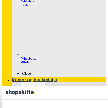
Whiteboard
Tavler
Whiteboard
tilbehør
Close
Kontor og butikudstyr
Populære
produkter
Glasskabe
Håndspritstander
Ipad Holder