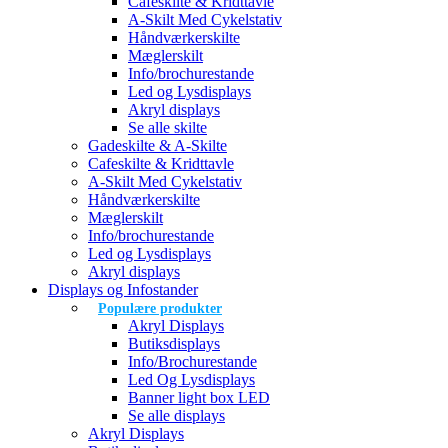
Cafeskilte & Kridttavle
A-Skilt Med Cykelstativ
Håndværkerskilte
Mæglerskilt
Info/brochurestande
Led og Lysdisplays
Akryl displays
Se alle skilte
Gadeskilte & A-Skilte
Cafeskilte & Kridttavle
A-Skilt Med Cykelstativ
Håndværkerskilte
Mæglerskilt
Info/brochurestande
Led og Lysdisplays
Akryl displays
Displays og Infostander
Populære produkter
Akryl Displays
Butiksdisplays
Info/Brochurestande
Led Og Lysdisplays
Banner light box LED
Se alle displays
Akryl Displays