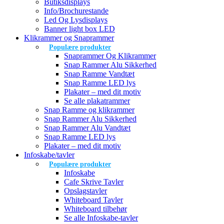
Butiksdisplays
Info/Brochurestande
Led Og Lysdisplays
Banner light box LED
Klikrammer og Snaprammer
Populære produkter
Snaprammer Og Klikrammer
Snap Rammer Alu Sikkerhed
Snap Ramme Vandtæt
Snap Ramme LED lys
Plakater – med dit motiv
Se alle plakatrammer
Snap Ramme og klikrammer
Snap Rammer Alu Sikkerhed
Snap Rammer Alu Vandtæt
Snap Ramme LED lys
Plakater – med dit motiv
Infoskabe/tavler
Populære produkter
Infoskabe
Cafe Skrive Tavler
Opslagstavler
Whiteboard Tavler
Whiteboard tilbehør
Se alle Infoskabe-tavler