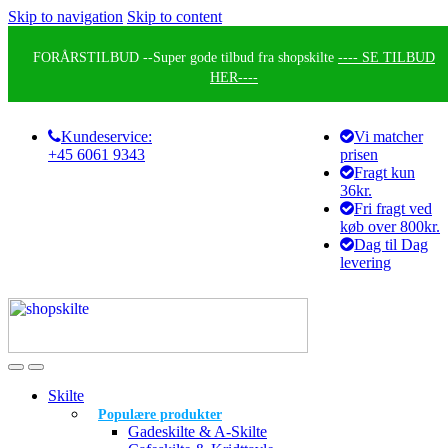
Skip to navigation
Skip to content
FORÅRSTILBUD --
Super gode tilbud fra shopskilte
---- SE TILBUD
HER----
Kundeservice:
Vi matcher
+45 6061 9343
prisen
Fragt kun
36kr.
Fri fragt ved
køb over 800kr.
Dag til Dag
levering
Skilte
Populære produkter
Gadeskilte & A-Skilte