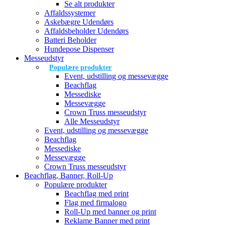
Se alt produkter
Affaldssystemer
Askebægre Udendørs
Affaldsbeholder Udendørs
Batteri Beholder
Hundepose Dispenser
Messeudstyr
Populære produkter
Event, udstilling og messevægge
Beachflag
Messediske
Messevægge
Crown Truss messeudstyr
Alle Messeudstyr
Event, udstilling og messevægge
Beachflag
Messediske
Messevægge
Crown Truss messeudstyr
Beachflag, Banner, Roll-Up
Populære produkter
Beachflag med print
Flag med firmalogo
Roll-Up med banner og print
Reklame Banner med print