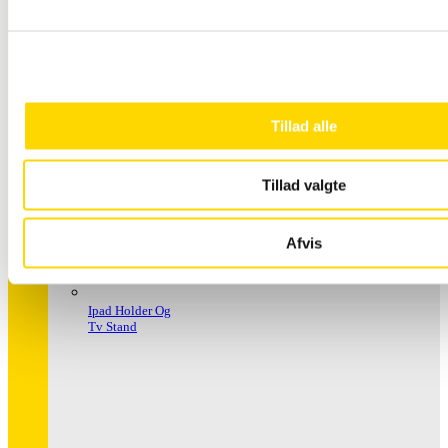
Håndspritstander
Tillad alle
Tillad valgte
Afvis
Ipad Holder Og
Tv Stand