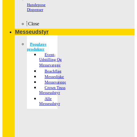
Hundepose
Dispenser
Close
Messeudstyr
Populære
produkter
Event,
Udstilling Og
Messevægge
Beachflag
Messediske
Messevægge
Crown Truss
Messeudstyr
Alle
Messeudstyr