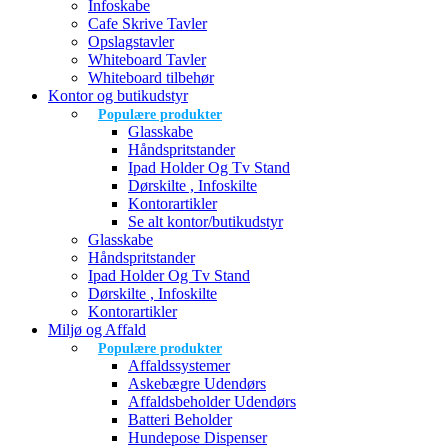
Infoskabe
Cafe Skrive Tavler
Opslagstavler
Whiteboard Tavler
Whiteboard tilbehør
Kontor og butikudstyr
Populære produkter
Glasskabe
Håndspritstander
Ipad Holder Og Tv Stand
Dørskilte , Infoskilte
Kontorartikler
Se alt kontor/butikudstyr
Glasskabe
Håndspritstander
Ipad Holder Og Tv Stand
Dørskilte , Infoskilte
Kontorartikler
Miljø og Affald
Populære produkter
Affaldssystemer
Askebægre Udendørs
Affaldsbeholder Udendørs
Batteri Beholder
Hundepose Dispenser