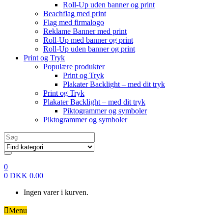
Roll-Up uden banner og print
Beachflag med print
Flag med firmalogo
Reklame Banner med print
Roll-Up med banner og print
Roll-Up uden banner og print
Print og Tryk
Populære produkter
Print og Tryk
Plakater Backlight – med dit tryk
Print og Tryk
Plakater Backlight – med dit tryk
Piktogrammer og symboler
Piktogrammer og symboler
Search
for:
0
0
DKK
0.00
Ingen varer i kurven.
Menu