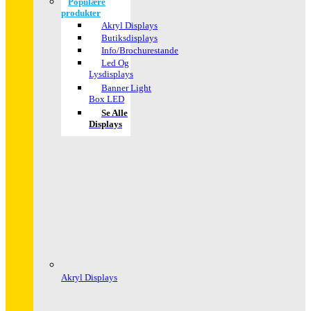
Populære
produkter
Akryl Displays
Butiksdisplays
Info/Brochurestande
Led Og
Lysdisplays
Banner Light
Box LED
Se Alle
Displays
Akryl Displays