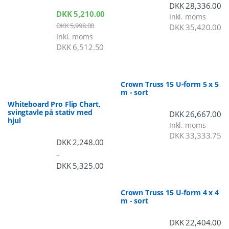
DKK
28,336.00
DKK
5,210.00
Inkl. moms
DKK
5,998.00
DKK
35,420.00
Inkl. moms
DKK
6,512.50
Crown Truss 15 U-form 5 x 5
m - sort
Whiteboard Pro Flip Chart,
svingtavle på stativ med
DKK
26,667.00
hjul
Inkl. moms
DKK
33,333.75
DKK
2,248.00
–
DKK
5,325.00
Prisinterval: DKK 2,248.00 til DKK 5,3
Crown Truss 15 U-form 4 x 4
m - sort
DKK
22,404.00