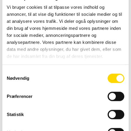
Du får leveret 2 stk. antirefleks A-PET frontplader
Vi bruger cookies til at tilpasse vores indhold og
med magnet samt 4 hjul & bremser.
annoncer, til at vise dig funktioner til sociale medier og til
• Særdeles kraftig udførelse i 32 mm galvaniseret
at analysere vores trafik. Vi deler også oplysninger om
stålrør, fosfateret & polyesterlakeret
din brug af vores hjemmeside med vores partnere inden
• Galvaniseret & polyesterlakeret bagplade
for sociale medier, annonceringspartnere og
• 1 mm antirefleks A-PET frontplade med
analysepartnere. Vores partnere kan kombinere disse
magnetlukning
data med andre oplysninger, du har givet dem, eller som
• Leveres med 4 hjul & bremser
de har indsamlet fra din brug af deres tjenester.
S
Køb før kl. 14 og
Nødvendig
a
modtag varen dagen
m
efter.
t
Varenummer (SKU):
3347
Kategorier:
Askilt
Præferencer
Gælder ikke varer med
Expo Gotik
,
Gadeskilte & a-skilte
,
Skilte
y
tryk og affaldssystemer.
k
Leveringstider står på
k
Statistik
produktet.
e
Vægt
34 kg
v