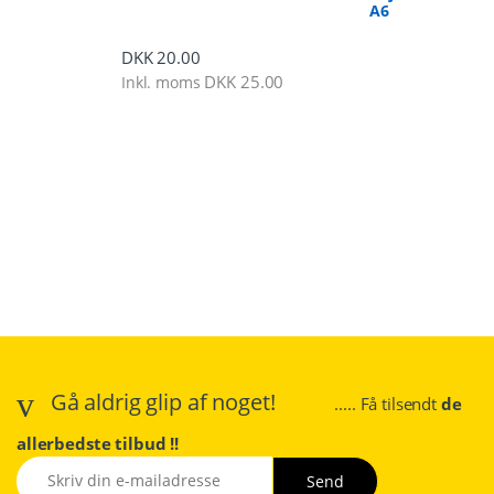
A6
DKK
20.00
DKK
25.00
Inkl. moms
Gå aldrig glip af noget!
..... Få tilsendt
de
allerbedste tilbud !!