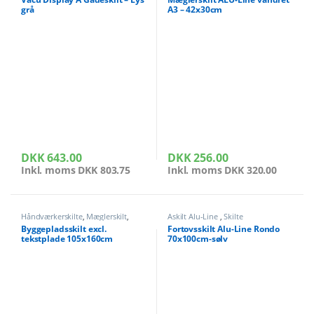
grå
A3 – 42x30cm
DKK
643.00
DKK
256.00
Inkl. moms
DKK
803.75
Inkl. moms
DKK
320.00
Håndværkerskilte
,
Mæglerskilt
,
Askilt Alu-Line
,
Skilte
Skilte
Byggepladsskilt excl.
Fortovsskilt Alu-Line Rondo
tekstplade 105x160cm
70x100cm-sølv