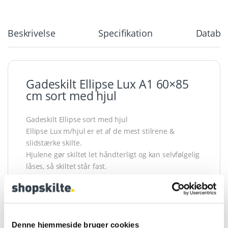
Beskrivelse
Specifikation
Databla
Gadeskilt Ellipse Lux A1 60×85
cm sort med hjul
Gadeskilt Ellipse sort med hjul
Ellipse Lux m/hjul er et af de mest stilrene &
slidstærke skilte.
Hjulene gør skiltet let håndterligt og kan selvfølgelig
låses, så skiltet står fast.
De 32 mm galvaniserede stålrør med
polyesterlakering spiller en stor rolle for skiltets
holdbarhed.
Særdeles kraftigt udslagsbeslag i midten af skiltet
Bagpladen er både galvaniseret og polyesterlakeret.
Denne hjemmeside bruger cookies