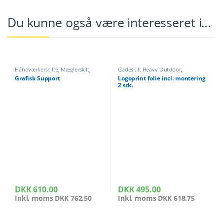
Du kunne også være interesseret i…
Håndværkerskilte
,
Mæglerskilt
,
Gadeskilt Heavy Outdoor
,
Print og Tryk
,
Print og Tryk
,
Skilte
,
Håndværkerskilte
,
Mæglerskilt
,
Grafisk Support
Logoprint folie incl. montering
Tilbehør Gadeskilt
Print og Tryk
,
Print og Tryk
,
Skilte
,
2 stk.
Tilbehør Gadeskilt
DKK
610.00
DKK
495.00
Inkl. moms
DKK
762.50
Inkl. moms
DKK
618.75